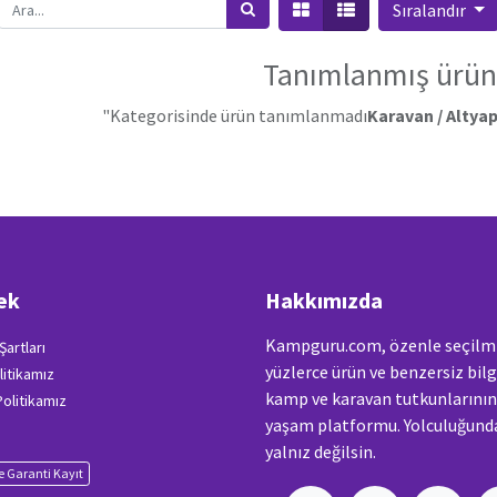
Sıralandır
Tanımlanmış ürün
"Kategorisinde ürün tanımlanmadı
Karavan / Altyapı
ek
Hakkımızda
Kampguru.com, özenle seçilm
Şartları
yüzlerce ürün ve benzersiz bilg
litikamız
kamp ve karavan tutkunlarını
 Politikamız
yaşam platformu. Yolculuğunda
yalnız değilsin.
 Garanti Kayıt