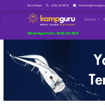
Bize Ulaşın
0 542 142 48 78
merhaba@kampguru
Karavan
WhatsApp Hattı : 0542 142 4878