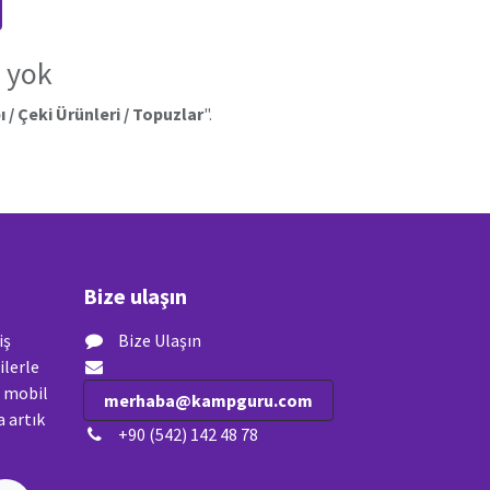
 yok
 / Çeki Ürünleri / Topuzlar
".
Bize ulaşın
iş
Bize Ulaşın
ilerle
n mobil
merhaba@kampguru.com
 artık
+90 (542) 142 48 78