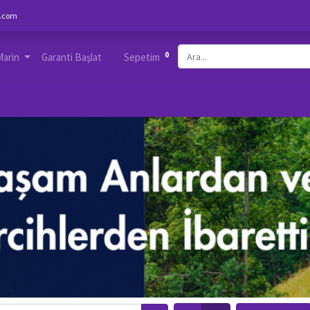
.com
0
Marin
Garanti Başlat
Sepetim