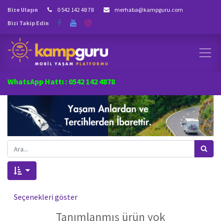
Bize Ulaşın
0 542 142 48 78
merhaba@kampguru.com
Bizi Takip Edin
WhatsApp Hattı : 0542 142 4878
Seçenekleri göster
Tanımlanmış ürün yok