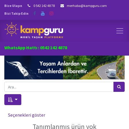
Bize Ulaşın
0 542 142 48 78
merhaba@kampguru.com
Bizi Takip Edin
WhatsApp Hattı : 0542 142 4878
Seçenekleri göster
Tanımlanmış ürün yok