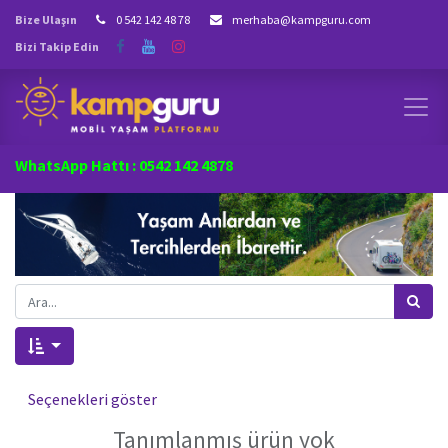
Bize Ulaşın
0 542 142 48 78
merhaba@kampguru.com
Bizi Takip Edin
WhatsApp Hattı : 0542 142 4878
Seçenekleri göster
Tanımlanmış ürün yok