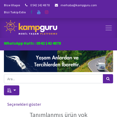
Bize Ulaşın
0 542 142 48 78
merhaba@kampguru.com
Bizi Takip Edin
WhatsApp Hattı : 0542 142 4878
Seçenekleri göster
Tanımlanmış ürün yok