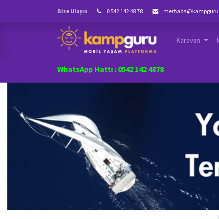
Bize Ulaşın
0 542 142 48 78
merhaba@kampguru
Karavan
WhatsApp Hattı : 0542 142 4878