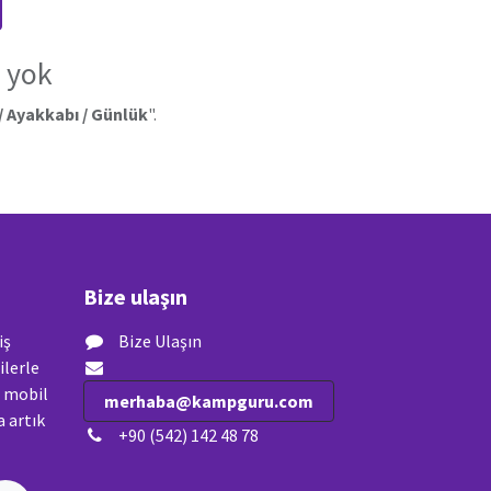
 yok
/ Ayakkabı / Günlük
".
Bize ulaşın
iş
Bize Ulaşın
ilerle
n mobil
merhaba@kampguru.com
 artık
+90 (542) 142 48 78