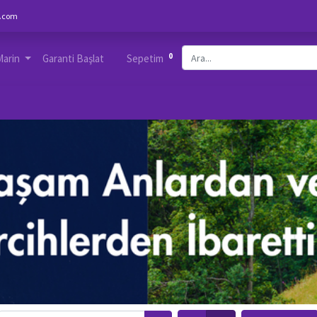
.com
0
Marin
Garanti Başlat
Sepetim