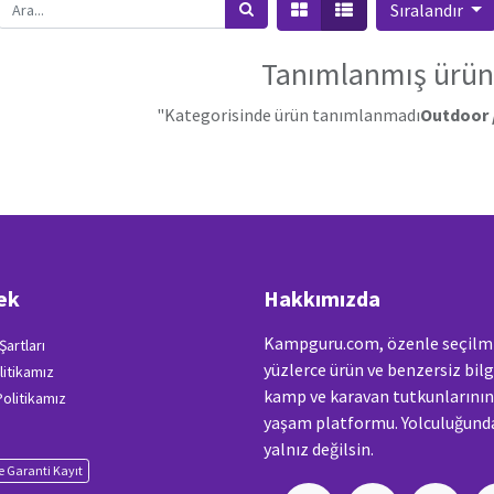
Sıralandır
Tanımlanmış ürün
"Kategorisinde ürün tanımlanmadı
Outdoor 
ek
Hakkımızda
Kampguru.com, özenle seçilm
Şartları
yüzlerce ürün ve benzersiz bilg
litikamız
kamp ve karavan tutkunlarını
 Politikamız
yaşam platformu. Yolculuğunda
yalnız değilsin.
 Garanti Kayıt