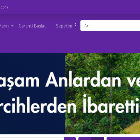
.com
0
Marin
Garanti Başlat
Sepetim