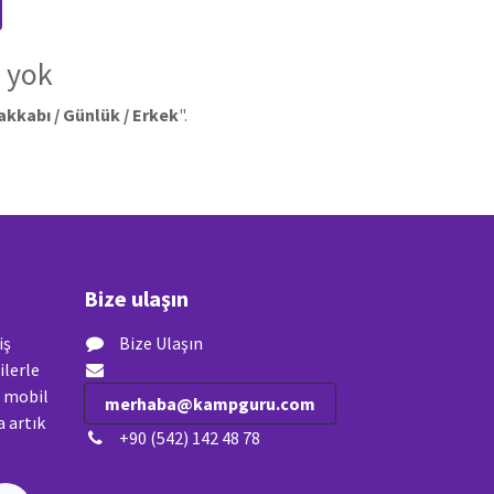
 yok
akkabı / Günlük / Erkek
".
Bize ulaşın
iş
Bize Ulaşın
ilerle
n mobil
merhaba@kampguru.com
 artık
+90 (542) 142 48 78