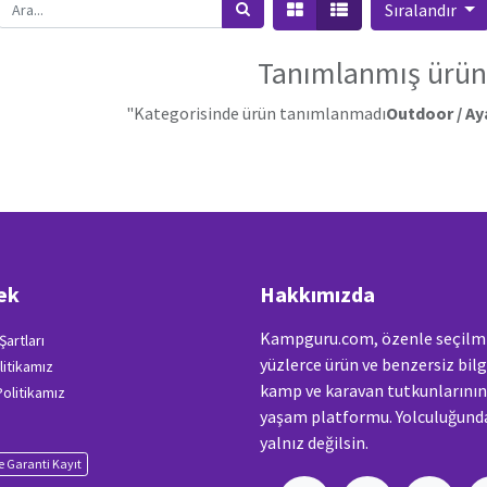
Sıralandır
Tanımlanmış ürün
"Kategorisinde ürün tanımlanmadı
Outdoor / Ay
ek
Hakkımızda
Kampguru.com, özenle seçilm
Şartları
yüzlerce ürün ve benzersiz bilg
litikamız
kamp ve karavan tutkunlarını
 Politikamız
yaşam platformu. Yolculuğunda
yalnız değilsin.
 Garanti Kayıt