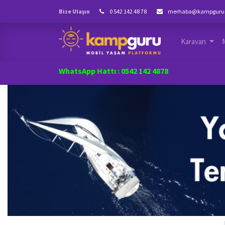
Bize Ulaşın
0 542 142 48 78
merhaba@kampguru
Karavan
WhatsApp Hattı : 0542 142 4878