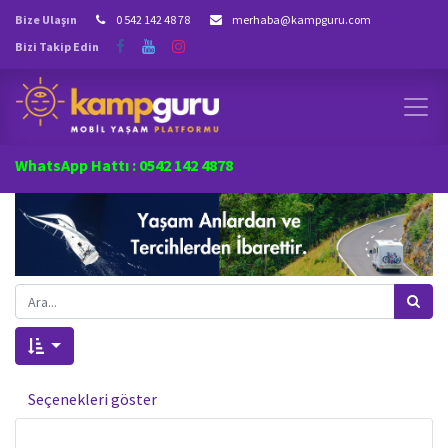
Bize Ulaşın
0 542 142 48 78
merhaba@kampguru.com
Bizi Takip Edin
WhatsApp Hattı : 0542 142 4878
Seçenekleri göster