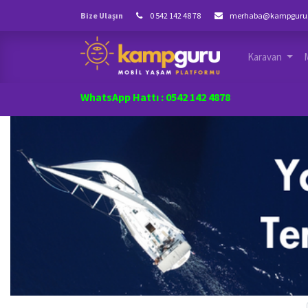
Bize Ulaşın
0 542 142 48 78
merhaba@kampguru
Karavan
WhatsApp Hattı : 0542 142 4878