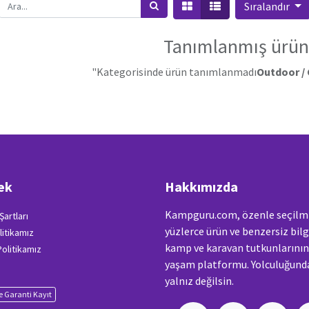
Sıralandır
Tanımlanmış ürün
"Kategorisinde ürün tanımlanmadı
Outdoor / 
ek
Hakkımızda
Kampguru.com, özenle seçilm
Şartları
yüzlerce ürün ve benzersiz bilg
litikamız
kamp ve karavan tutkunlarını
 Politikamız
yaşam platformu. Yolculuğunda
yalnız değilsin.
 Garanti Kayıt