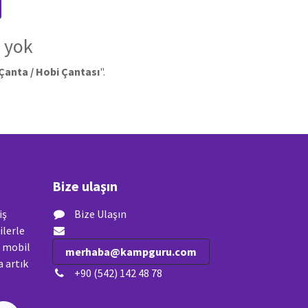
 yok
Çanta / Hobi Çantası
".
Bize ulaşın
iş
Bize Ulaşın
ilerle
n mobil
merhaba@kampguru.com
 artık
+90 (542) 142 48 78