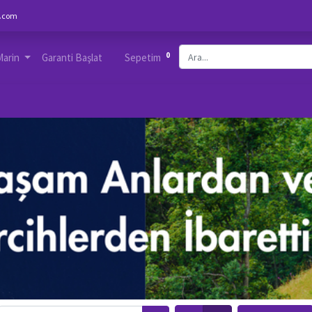
.com
0
Marin
Garanti Başlat
Sepetim