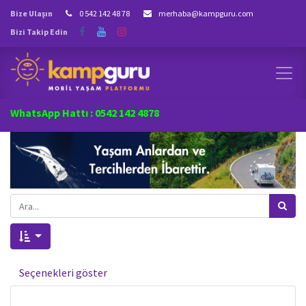
Bize Ulaşın
0 542 142 48 78
merhaba@kampguru.com
Bizi Takip Edin
WhatsApp Hattı : 0542 142 4878
Seçenekleri göster