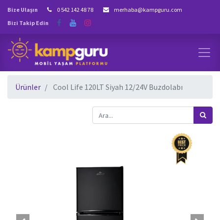
Bize Ulaşın
0 542 142 48 78
merhaba@kampguru.com
Bizi Takip Edin
Ürünler
Cool Life 120LT Siyah 12/24V Buzdolabı