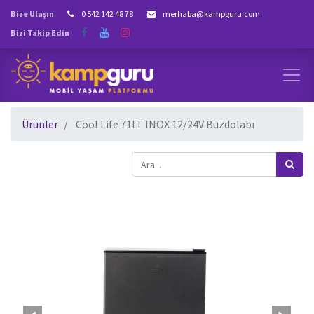
Bize Ulaşın
0 542 142 48 78
merhaba@kampguru.com
Bizi Takip Edin
Ürünler
Cool Life 71LT INOX 12/24V Buzdolabı