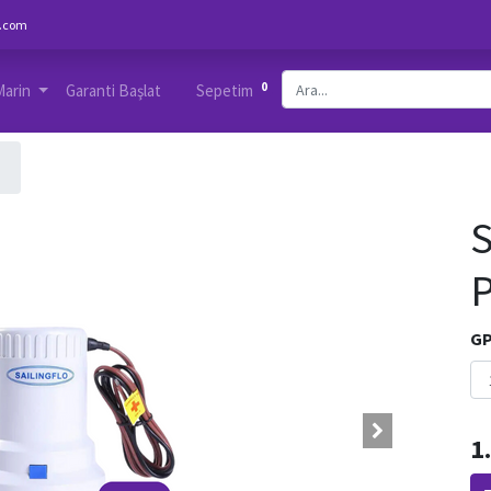
.com
0
Marin
Garanti Başlat
Sepetim
S
P
G
1