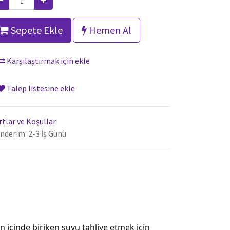
Sepete Ekle
Hemen Al
Karşılaştırmak için ekle
Talep listesine ekle
rtlar ve Koşullar
nderim: 2-3 İş Günü
n içinde biriken suyu tahliye etmek için