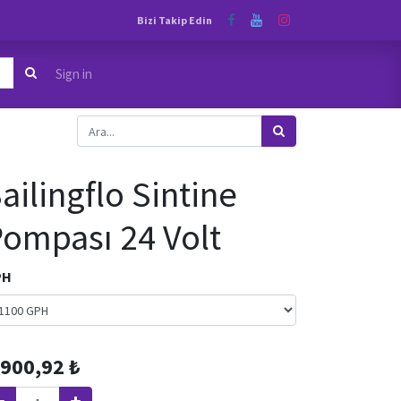
Bizi Takip Edin
Sign in
ailingflo Sintine
ompası 24 Volt
PH
.900,92
₺