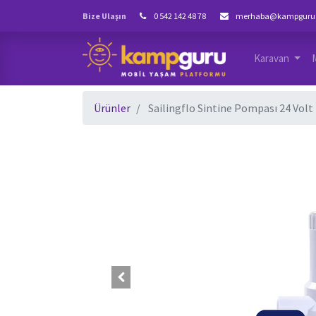
Bize Ulaşın
0 542 142 48 78
merhaba@kampguru
Karavan
Ürünler
Sailingflo Sintine Pompası 24 Volt